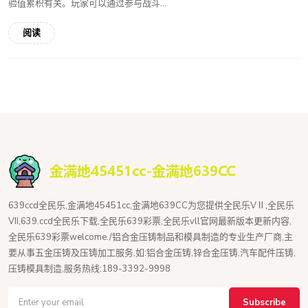
验值累积有关。玩家可以通过参与战斗...
阅读
639ccd全民乐,金满地45451cc,金满地639CC为您提供全民乐VⅡ,全民乐
VII,639.ccd全民乐下载,全民乐639彩票,全民乐vll官网最新版本更新内容,
全民乐639彩票welcome./铝合金压铸制品和模具制造的专业生产厂商,主
要从事五金压铸及压铸加工服务,如:铝合金压铸,锌合金压铸,汽车配件压铸,
压铸模具制造,服务热线:189-3392-9998
Subscribe