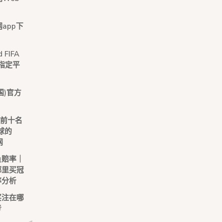
网app下
 FIFA
作指定平
国)官方
榜前十名
球的
网
负赔率｜
哪里买冠
率分析
买注在哪
考