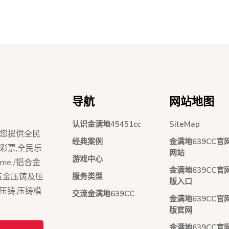
导航
网站地图
认识金满地45451cc
SiteMap
C为您提供全民
经典案例
金满地639CC官
39彩票,全民乐
网站
游戏中心
me./铝合金
金满地639CC官
服务类型
五金压铸及压
版入口
压铸,压铸模
交流金满地639CC
金满地639CC官
版官网
金满地639CC官