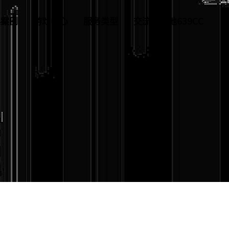
典案例
游戏中心
服务类型
交流金满地639CC