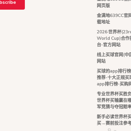
bscribe
网页版
金满地639CC官
载地址
2026·世界杯(23rd
World Cup)合
台-官方网站
线上买球官网(中
网站
买球的app排行
推荐-十大正规买
app排行榜-买购
专业世界杯买胜
世界杯买输赢在
军竞猜与夺冠赔
新手必读世界杯
买→赛前投注参